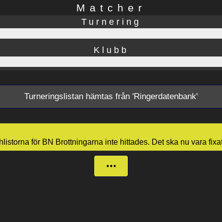
Matcher
Turnering
Klubb
Turneringslistan hämtas från 'Ringerdatenbank'
chlistorna för BN Brottningarna inte hittades. Det ska nu vara fixat
...